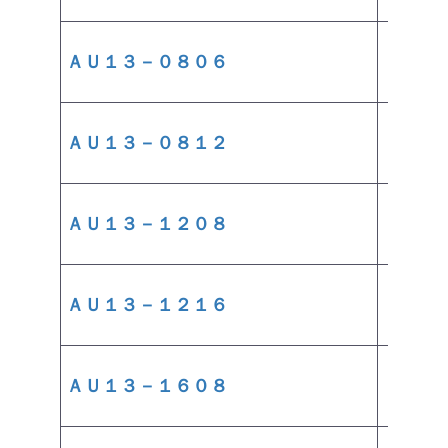
ＡＵ１３－０８０６
￥2,280
ＡＵ１３－０８１２
￥3,390
ＡＵ１３－１２０８
￥3,390
ＡＵ１３－１２１６
￥5,670
ＡＵ１３－１６０８
￥6,220