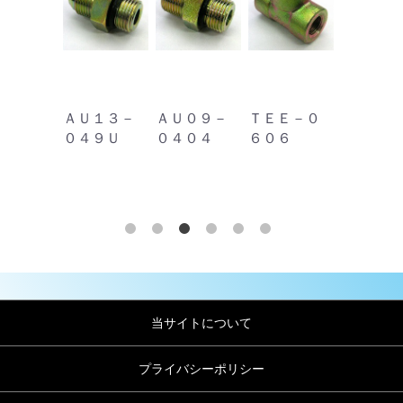
０－０
ＡＵ１３－
ＡＵ０９－
ＴＥＥ－０
ＫＰ－Ｃ
０４９Ｕ
０４０４
６０６
０２(ﾎﾞﾝﾃ
ｼｰﾙ) G1/4
当サイトについて
プライバシーポリシー