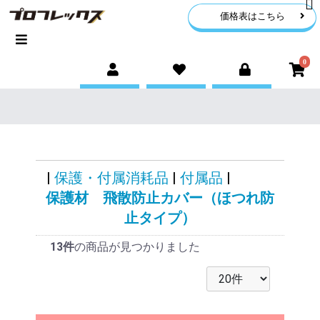
価格表はこちら
0
|
保護・付属消耗品
|
付属品
|
保護材 飛散防止カバー（ほつれ防
止タイプ）
13件
の商品が見つかりました