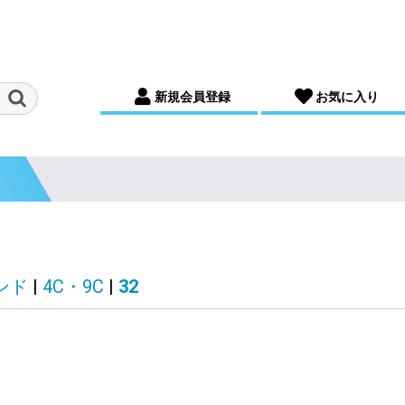
新規会員登録
お気に入り
ンド
|
4C・9C
|
32