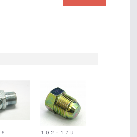
０６
１０２－１７Ｕ