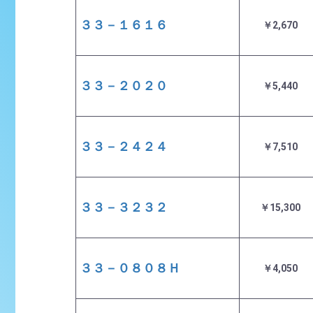
３３－１６１６
￥2,670
３３－２０２０
￥5,440
３３－２４２４
￥7,510
３３－３２３２
￥15,300
３３－０８０８Ｈ
￥4,050