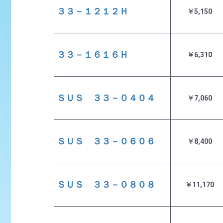
３３－１２１２Ｈ
￥5,150
３３－１６１６Ｈ
￥6,310
ＳＵＳ ３３－０４０４
￥7,060
ＳＵＳ ３３－０６０６
￥8,400
ＳＵＳ ３３－０８０８
￥11,170