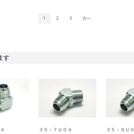
1
2
3
次へ
ます
４
３５－７Ｕ０４
３５－９Ｕ