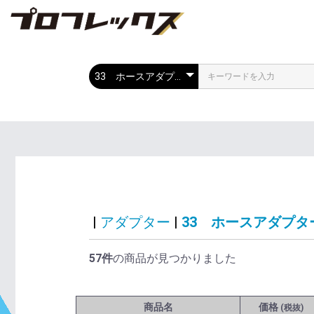
|
アダプター
|
33 ホースアダプタ
57件
の商品が見つかりました
商品名
価格
(税抜)