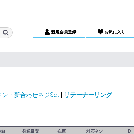
新規会員登録
お気に入り
キン・新合わせネジSet
|
リテーナーリング
発送目安
在庫
対応ネジ
D
税抜)