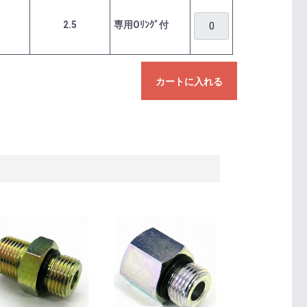
2.5
専用Oﾘﾝｸﾞ付
カートに入れる