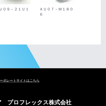
Ｕ０９－２１Ｕ１
ＡＵ０７－Ｍ１８０
ＢＵＳ－０
６
ーポレートサイトはこちら
ア プロフレックス株式会社