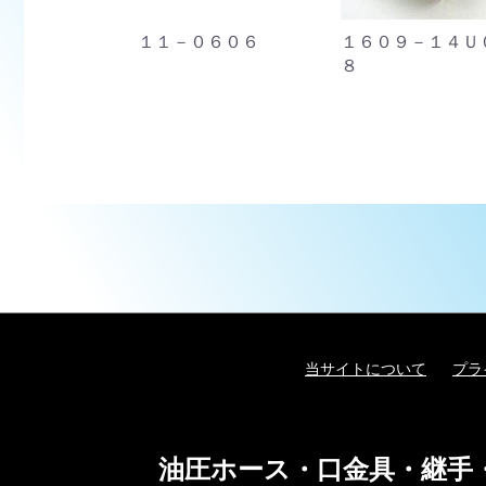
７－Ｍ１６０
１１－０６０６
１６０９－１４Ｕ
８
当サイトについて
プラ
油圧ホース・口金具・継手