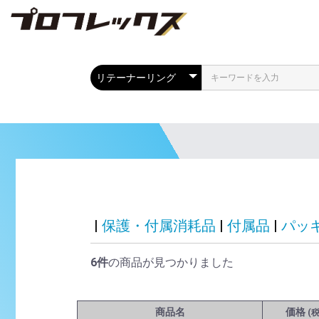
|
保護・付属消耗品
|
付属品
|
パッ
6件
の商品が見つかりました
商品名
価格
(