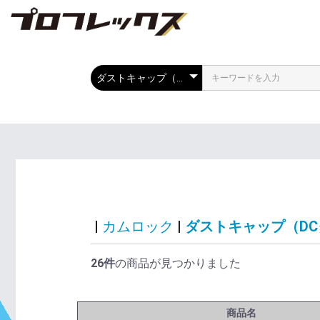
|
カムロック
|
ダストキャップ（D
26件
の商品が見つかりました
商品名