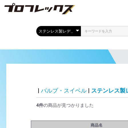
|
バルブ・スイベル
|
ステンレス製
4件
の商品が見つかりました
商品名