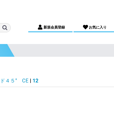
新規会員登録
お気に入り
ド４５° CE
|
12