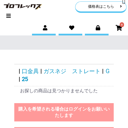
価格表はこちら
0
|
口金具
|
ガスネジ ストレート
|
G
|
25
お探しの商品は見つかりませんでした
購入を希望される場合はログインをお願いい
たします