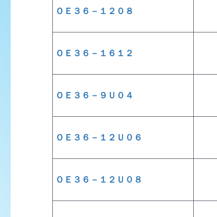
ＯＥ３６－１２０８
ＯＥ３６－１６１２
ＯＥ３６－９Ｕ０４
ＯＥ３６－１２Ｕ０６
ＯＥ３６－１２Ｕ０８