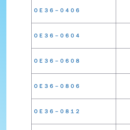
ＯＥ３６－０４０６
ＯＥ３６－０６０４
ＯＥ３６－０６０８
ＯＥ３６－０８０６
ＯＥ３６－０８１２