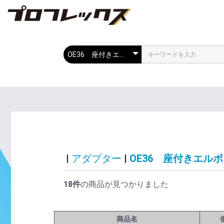
|
アダプター
|
OE36 座付きエルボ
18件
の商品が見つかりました
商品名