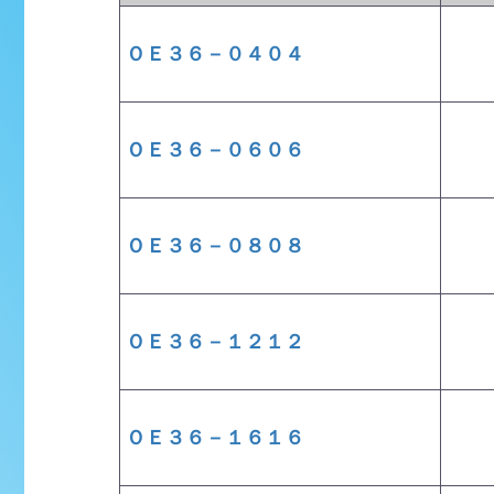
ＯＥ３６－０４０４
ＯＥ３６－０６０６
ＯＥ３６－０８０８
ＯＥ３６－１２１２
ＯＥ３６－１６１６