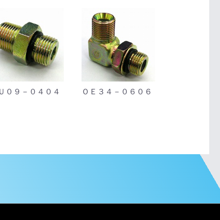
Ｕ０９－０４０４
ＯＥ３４－０６０６
０９－０８