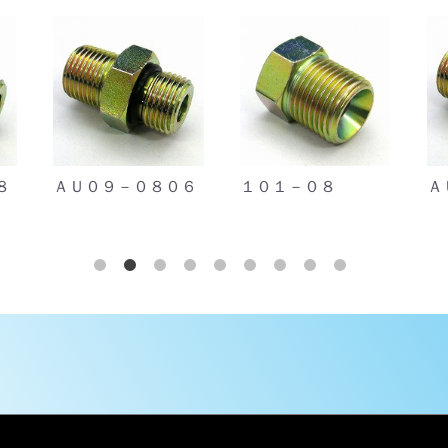
８
ＡＵ０９－０８０６
１０１－０８
Ａ