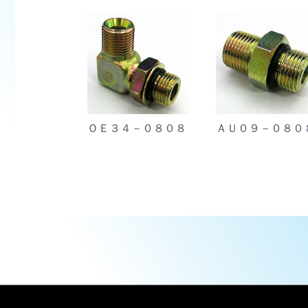
－０８
ＯＥ３４－０８０８
ＡＵ０９－０８０