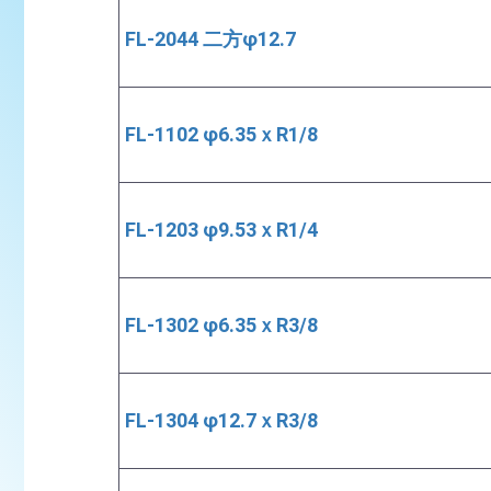
FL-2044 二方φ12.7
FL-1102 φ6.35ｘR1/8
FL-1203 φ9.53ｘR1/4
FL-1302 φ6.35ｘR3/8
FL-1304 φ12.7ｘR3/8