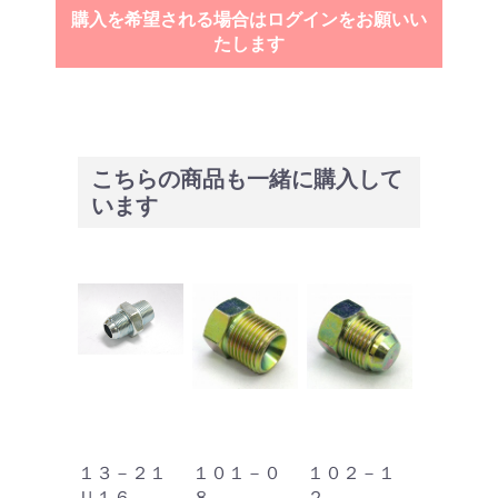
購入を希望される場合はログインをお願いい
たします
こちらの商品も一緒に購入して
います
－１２
１３－２１
１０１－０
１０２－１
１０５－
８
Ｕ１６
８
２
８