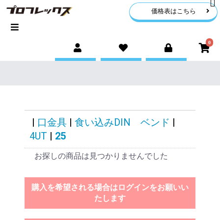
価格表はこちら
0
|
口金具
|
食い込みDIN ベンド
|
4UT
|
25
お探しの商品は見つかりませんでした
購入を希望される場合はログインをお願いい
たします