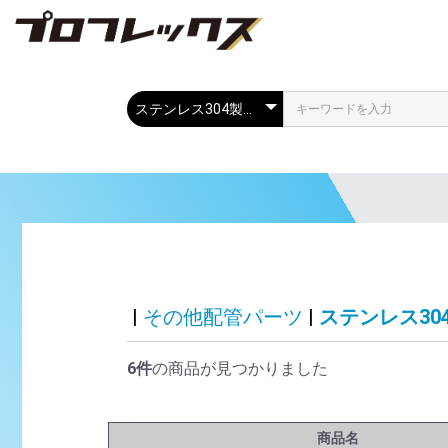
|
その他配管パーツ
|
ステンレス30
6件
の商品が見つかりました
商品名