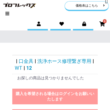
価格表はこちら
0
|
口金具
|
洗浄ホース修理繋ぎ専用
|
WT
|
12
お探しの商品は見つかりませんでした
購入を希望される場合はログインをお願いい
たします