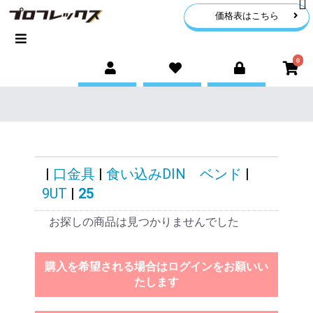
価格表はこちら
0
|
口金具
|
食い込みDIN ベンド
|
9UT
|
25
お探しの商品は見つかりませんでした
購入を希望される場合はログインをお願いい
たします