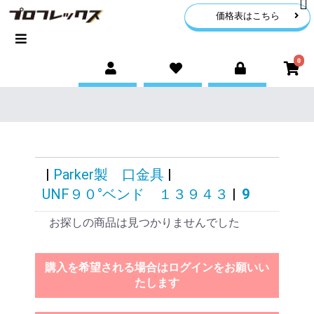
価格表はこちら
0
|
Parker製 口金具
|
UNF９０°ベンド １３９４３
|
9
お探しの商品は見つかりませんでした
購入を希望される場合はログインをお願いい
たします