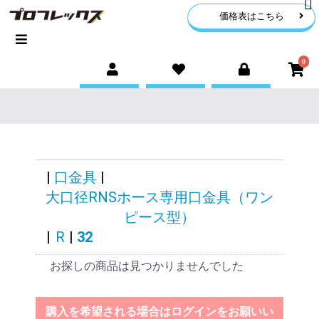
価格表はこちら
0
|
口金具
|
大口径RNSホース専用口金具（ワン
ピース型）
|
R
|
32
お探しの商品は見つかりませんでした
購入を希望される場合はログインをお願いい