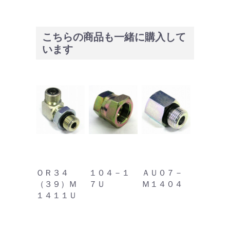
こちらの商品も一緒に購入して
います
３４
ＯＲ３４
１０４－１
ＡＵ０７－
ＳＲ－１
７）Ｍ
（３９）Ｍ
７Ｕ
Ｍ１４０４
（５０ｍ
９Ｕ
１４１１Ｕ
「旧：Ｓ
－１６」