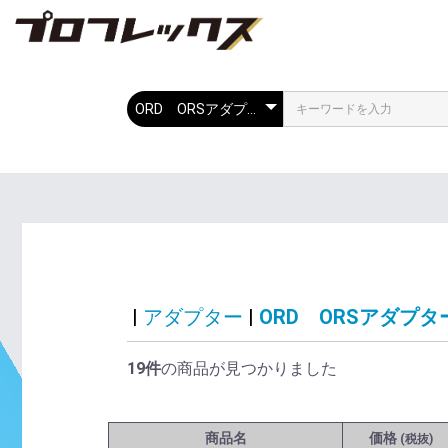
|
アダプター
|
ORD ORSアダプタ
19件
の商品が見つかりました
商品名
価格
(税抜)