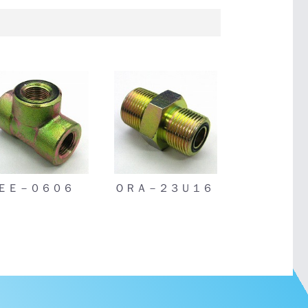
ＥＥ－０６０６
ＯＲＡ－２３Ｕ１６
１４０－０