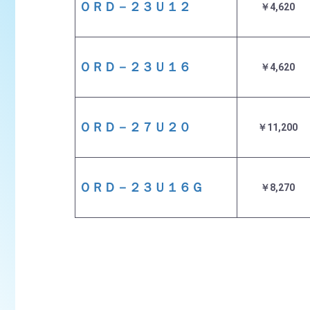
ＯＲＤ－２３Ｕ１２
￥4,620
ＯＲＤ－２３Ｕ１６
￥4,620
ＯＲＤ－２７Ｕ２０
￥11,200
ＯＲＤ－２３Ｕ１６Ｇ
￥8,270