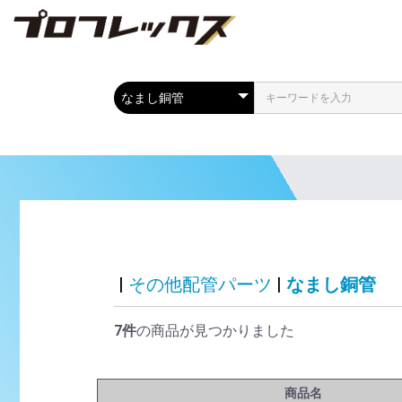
|
その他配管パーツ
|
なまし銅管
7件
の商品が見つかりました
商品名