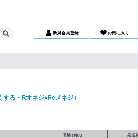
新規会員登録
お気に入り
する・Rオネジ×Rcメネジ）
価格
発送
(税抜)