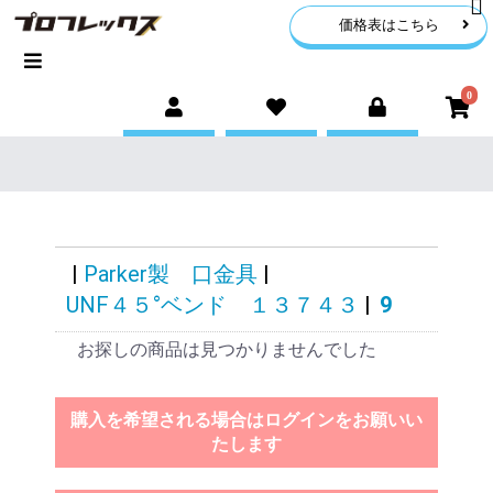
価格表はこちら
0
|
Parker製 口金具
|
UNF４５°ベンド １３７４３
|
9
お探しの商品は見つかりませんでした
購入を希望される場合はログインをお願いい
たします