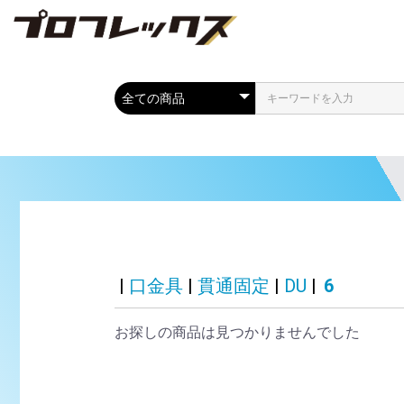
|
口金具
|
貫通固定
|
DU
|
6
お探しの商品は見つかりませんでした