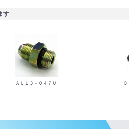
ます
ＡＵ１３－０４７Ｕ
Ｏ