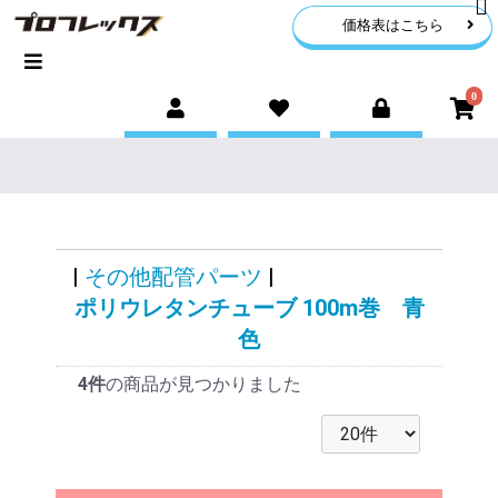
価格表はこちら
0
|
その他配管パーツ
|
ポリウレタンチューブ 100m巻 青
色
4件
の商品が見つかりました