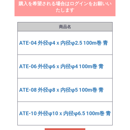
購入を希望される場合はログインをお願いい
たします
商品名
価格
(税
ATE-04 外径φ4ｘ内径φ2.5 100m巻 青
￥1,37
ATE-06 外径φ6ｘ内径φ4 100m巻 青
￥2,06
ATE-08 外径φ8ｘ内径φ5 100m巻 青
￥3,93
ATE-10 外径φ10ｘ内径φ6.5 100m巻 青
￥5,62