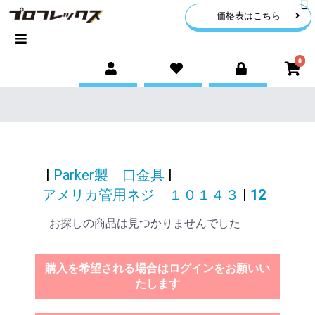
価格表はこちら
0
|
Parker製 口金具
|
アメリカ管用ネジ １０１４３
|
12
お探しの商品は見つかりませんでした
購入を希望される場合はログインをお願いい
たします