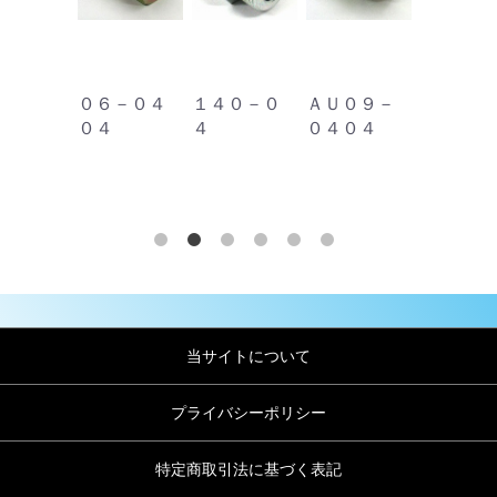
－０４
０６－０４
１４０－０
ＡＵ０９－
ＴＥＥ－
０４
４
０４０４
４０４
当サイトについて
プライバシーポリシー
特定商取引法に基づく表記