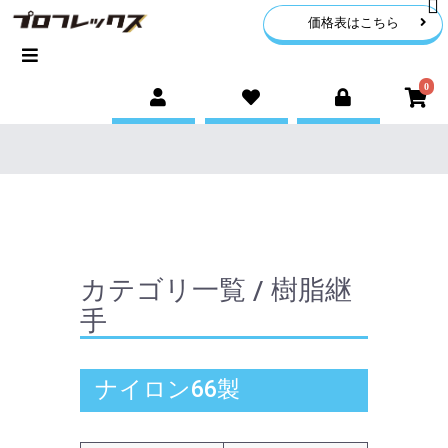
価格表はこちら
0
カテゴリ一覧 / 樹脂継
手
ナイロン66製