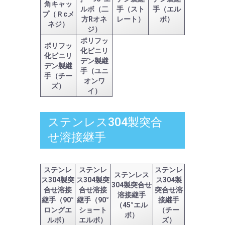
角キャッ
ルボ（二
手（スト
手（エル
プ（Ｒcメ
方Rオネ
レート）
ボ）
ネジ）
ジ）
ポリフッ
ポリフッ
化ビニリ
化ビニリ
デン製継
デン製継
手（ユニ
手（チー
オンワ
ズ）
イ）
ステンレス304製突合
せ溶接継手
ステンレ
ステンレ
ステンレ
ステンレス
ス304製突
ス304製突
ス304製
304製突合せ
合せ溶接
合せ溶接
突合せ溶
溶接継手
継手（90°
継手（90°
接継手
（45°エル
ロングエ
ショート
（チー
ボ）
ルボ）
エルボ）
ズ）