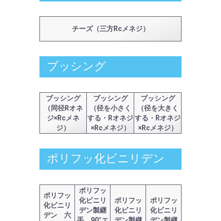
チーズ（三方Rcメネジ）
ブッシング
ブッシング
ブッシング
ブッシング
（同径Rオネ
（径を小さく
（径を大きく
ジ×Rcメネ
する・Rオネジ
する・Rオネジ
ジ）
×Rcメネジ）
×Rcメネジ）
ポリフッ化ビニリデン
ポリフッ
ポリフッ
化ビニリ
ポリフッ
ポリフッ
化ビニリ
デン製継
化ビニリ
化ビニリ
デン 六
手 90°エ
デン製継
デン製継